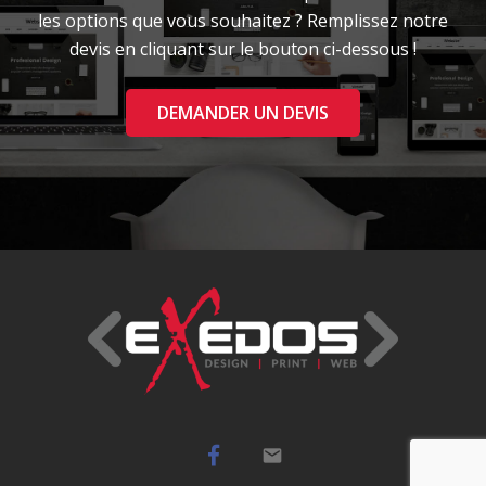
les options que vous souhaitez ? Remplissez notre
devis en cliquant sur le bouton ci-dessous !
DEMANDER UN DEVIS
mail