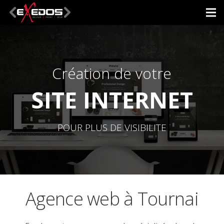
C
r
é
a
t
i
o
n
d
e
v
o
t
r
e
S
I
T
E
I
N
T
E
R
N
E
T
P
O
U
R
P
L
U
S
D
E
V
I
S
I
B
I
L
I
T
E
Agence web à Tournai