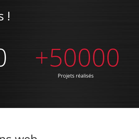
 !
0
+50000
Projets réalisés