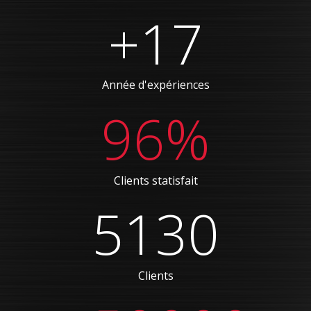
+17
Année d'expériences
96%
Clients statisfait
5130
Clients